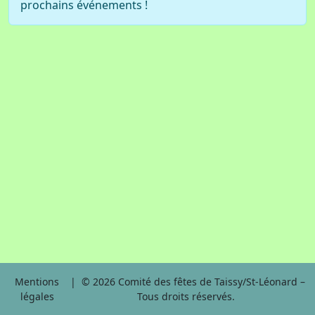
prochains événements !
Mentions
| © 2026 Comité des fêtes de Taissy/St-Léonard –
légales
Tous droits réservés.