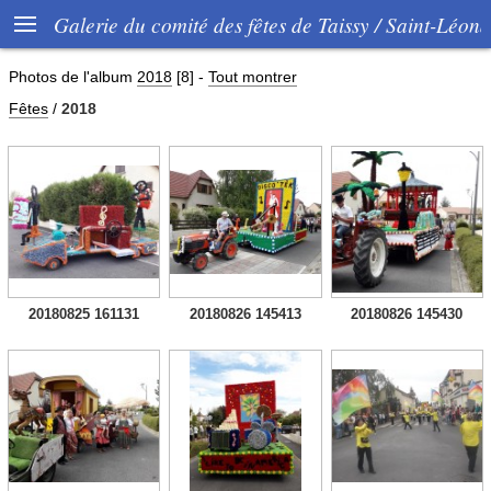

Galerie du comité des fêtes de Taissy / Saint-Léon
Photos de l'album
2018
[8]
-
Tout montrer
Fêtes
/
2018
20180825 161131
20180826 145413
20180826 145430