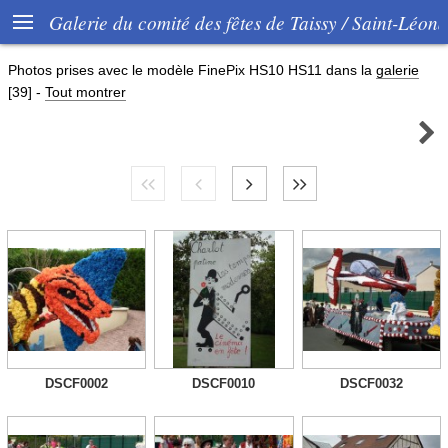

Galerie du comité des fêtes de Taissy / Saint-Léon
Photos prises avec le modèle
FinePix HS10 HS11
dans la
galerie
[39]
-
Tout montrer

DSCF0002
DSCF0010
DSCF0032