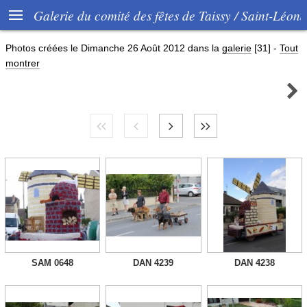

Galerie du comité des fêtes de Taissy / Saint-Léon
Photos créées le
Dimanche 26 Août 2012
dans la
galerie
[31]
-
Tout
montrer

SAM 0648
DAN 4239
DAN 4238