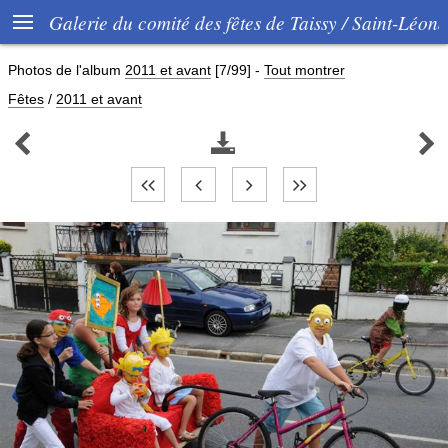

Galerie du comité des fêtes de Taissy / Saint-Léon
Photos de l'album
2011 et avant
[7/99]
-
Tout montrer
Fêtes
/
2011 et avant


