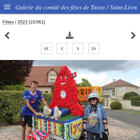

Galerie du comité des fêtes de Taissy / Saint-Léon
Fêtes
/
2023
[15/361]


