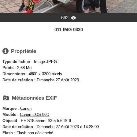
662

011-IMG 0330

Propriétés
Type de fichier
: Image JPEG
Poids
: 2,68 Mo
Dimensions
: 4800 x 3200 pixels
Date de création
:
Dimanche 27 Août 2023

Métadonnées EXIF
Marque
:
Canon
Modèle
:
Canon EOS 90D
Objectif
: EF-S18-55mm f/3.5-5.6 IS II
Date de création
: Dimanche 27 Août 2023 à 14:28:09
Flash
: Flash non déclenché