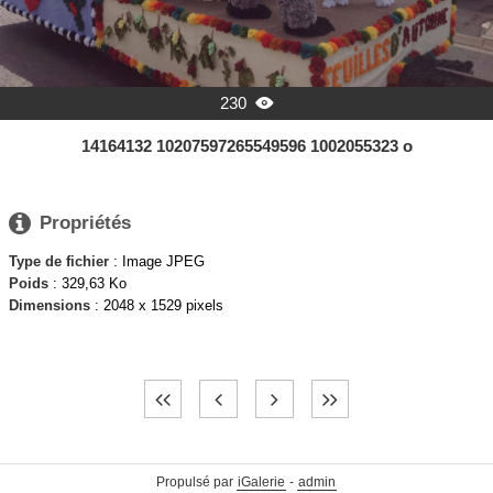
230

14164132 10207597265549596 1002055323 o

Propriétés
Type de fichier
: Image JPEG
Poids
: 329,63 Ko
Dimensions
: 2048 x 1529 pixels
Propulsé par
iGalerie
-
admin