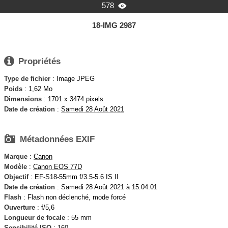
578

18-IMG 2987

Propriétés
Type de fichier
: Image JPEG
Poids
: 1,62 Mo
Dimensions
: 1701 x 3474 pixels
Date de création
:
Samedi 28 Août 2021

Métadonnées EXIF
Marque
:
Canon
Modèle
:
Canon EOS 77D
Objectif
: EF-S18-55mm f/3.5-5.6 IS II
Date de création
: Samedi 28 Août 2021 à 15:04:01
Flash
: Flash non déclenché, mode forcé
Ouverture
: f/5,6
Longueur de focale
: 55 mm
Sensibilité ISO
: 160