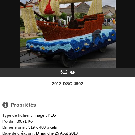
612

2013 DSC 4902

Propriétés
Type de fichier
: Image JPEG
Poids
: 39,71 Ko
Dimensions
: 319 x 480 pixels
Date de création
:
Dimanche 25 Août 2013