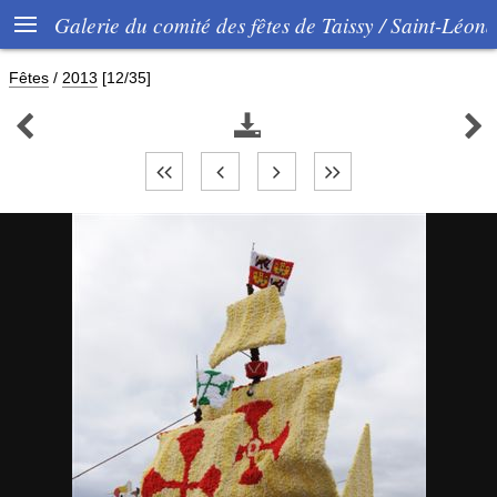

Galerie du comité des fêtes de Taissy / Saint-Léon
Fêtes
/
2013
[12/35]


