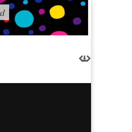
rd


