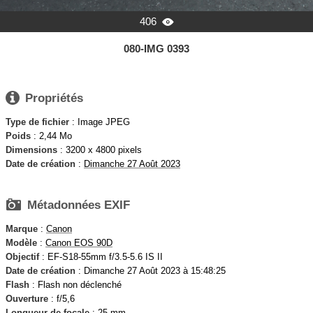
406

080-IMG 0393

Propriétés
Type de fichier
: Image JPEG
Poids
: 2,44 Mo
Dimensions
: 3200 x 4800 pixels
Date de création
:
Dimanche 27 Août 2023

Métadonnées EXIF
Marque
:
Canon
Modèle
:
Canon EOS 90D
Objectif
: EF-S18-55mm f/3.5-5.6 IS II
Date de création
: Dimanche 27 Août 2023 à 15:48:25
Flash
: Flash non déclenché
Ouverture
: f/5,6
Longueur de focale
: 25 mm