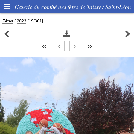

Galerie du comité des fêtes de Taissy / Saint-Léon
Fêtes
/
2023
[19/361]


