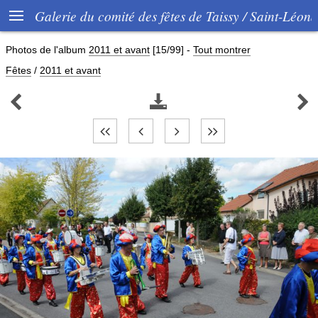

Galerie du comité des fêtes de Taissy / Saint-Léon
Photos de l'album
2011 et avant
[15/99]
-
Tout montrer
Fêtes
/
2011 et avant


