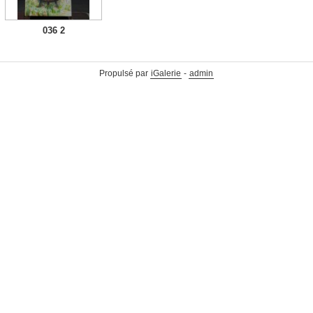
036 2
Propulsé par
iGalerie
-
admin