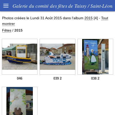

Galerie du comité des fêtes de Taissy / Saint-Léon
Photos créées le
Lundi 31 Août 2015
dans l'album
2015
[4]
-
Tout
montrer
Fêtes
/
2015
046
039 2
038 2