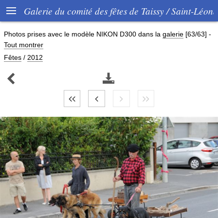

Galerie du comité des fêtes de Taissy / Saint-Léon
Photos prises avec le modèle
NIKON D300
dans la
galerie
[63/63]
-
Tout montrer
Fêtes
/
2012

