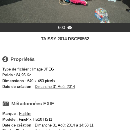
600

TAISSY 2014 DSCF0562

Propriétés
Type de fichier
: Image JPEG
Poids
: 84,95 Ko
Dimensions
: 640 x 480 pixels
Date de création
:
Dimanche 31 Août 2014

Métadonnées EXIF
Marque
:
Fujifilm
Modèle
:
FinePix HS10 HS11
Date de création
: Dimanche 31 Août 2014 à 14:58:11